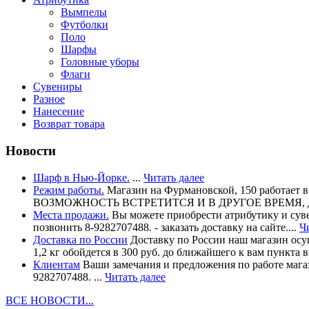
Вымпелы
Футболки
Поло
Шарфы
Головные уборы
Флаги
Сувениры
Разное
Нанесение
Возврат товара
Новости
Шарф в Нью-Йорке.
...
Читать далее
Режим работы.
Магазин на Фурмановской, 150 работает
ВОЗМОЖНОСТЬ ВСТРЕТИТСЯ И В ДРУГОЕ ВРЕМЯ, ДОГОВО
Места продажи.
Вы можете приобрести атрибутику и сувен
позвонить 8-9282707488. - заказать доставку на сайте....
Ч
Доставка по России
Доставку по России наш магазин осущ
1,2 кг обойдется в 300 руб. до ближайшего к вам пункта в
Клиентам
Ваши замечания и предложения по работе магаз
9282707488. ...
Читать далее
ВСЕ НОВОСТИ...