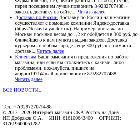
Фурмановской, 150, режим работы - с 15.00 до 19.00,
перед посещением лучше позвонить 8-9282707488. -
заказать доставку на сайте....
Читать далее
Доставка по России
Доставку по России наш магазин
осуществляет с помощью компании Яндекс-доставка
(https://dostavka.yandex.ru/). Например, доставка до
Москвы посылки весом до 1,2 кг обойдется в 300 руб. до
ближайшего к вам пункта выдачи заказов. Доставка
курьером - в любом городе - еще 300 руб. к стоимости
доставк...
Читать далее
Клиентам
Ваши замечания и предложения по работе
магазина, или если вы столкнетесь с какими- либо
проблемами, пожалуйста, пишите на
aragorn1971@mail.ru или звоните 8-9282707488. ...
Читать далее
ВСЕ НОВОСТИ...
Тел.: +7(928) 270-74-88
© 2017 - 2026 Интернет-магазин СКА Ростов-на-Дону
ИП Добряков О.А. ИНН: 616100643400 ОГРНИП:
317619600051282