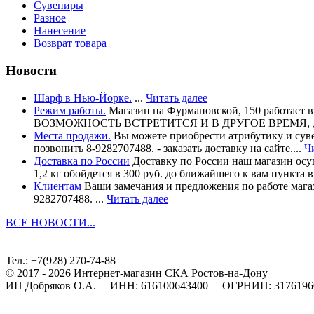
Сувениры
Разное
Нанесение
Возврат товара
Новости
Шарф в Нью-Йорке.
...
Читать далее
Режим работы.
Магазин на Фурмановской, 150 работает
ВОЗМОЖНОСТЬ ВСТРЕТИТСЯ И В ДРУГОЕ ВРЕМЯ, ДОГОВО
Места продажи.
Вы можете приобрести атрибутику и сувен
позвонить 8-9282707488. - заказать доставку на сайте....
Ч
Доставка по России
Доставку по России наш магазин осущ
1,2 кг обойдется в 300 руб. до ближайшего к вам пункта в
Клиентам
Ваши замечания и предложения по работе магаз
9282707488. ...
Читать далее
ВСЕ НОВОСТИ...
Тел.: +7(928) 270-74-88
© 2017 - 2026 Интернет-магазин СКА Ростов-на-Дону
ИП Добряков О.А. ИНН: 616100643400 ОГРНИП: 3176196